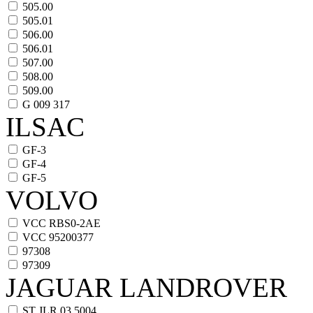
505.00
505.01
506.00
506.01
507.00
508.00
509.00
G 009 317
ILSAC
GF-3
GF-4
GF-5
VOLVO
VCC RBS0-2AE
VCC 95200377
97308
97309
JAGUAR LANDROVER
ST JLR.03.5004