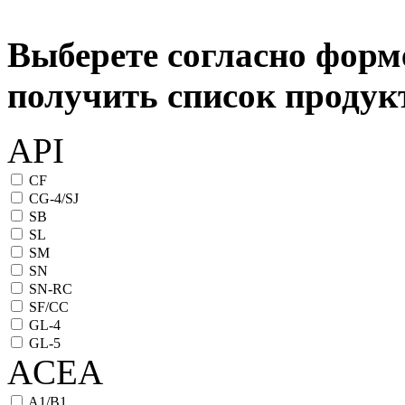
Выберете согласно форм
получить список проду
API
CF
CG-4/SJ
SB
SL
SM
SN
SN-RC
SF/CC
GL-4
GL-5
ACEA
A1/B1