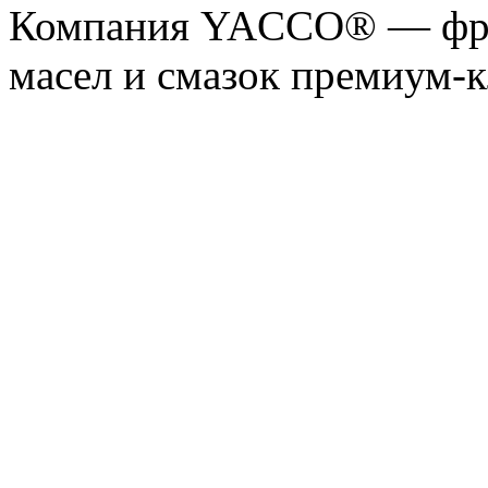
Компания YACCO® — фра
масел и смазок премиум-кл