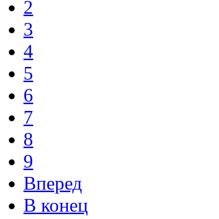
2
3
4
5
6
7
8
9
Вперед
В конец