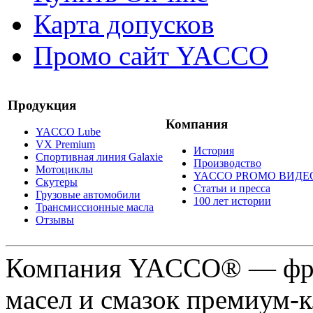
Карта допусков
Промо сайт YACCO
Продукция
Компания
YACCO Lube
VX Premium
История
Спортивная линия Galaxie
Производство
Мотоциклы
YACCO PROMO ВИДЕ
Скутеры
Статьи и пресса
Грузовые автомобили
100 лет истории
Трансмиссионные масла
Отзывы
Компания YACCO® — фра
масел и смазок премиум-кл