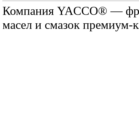
Компания YACCO® — фра
масел и смазок премиум-кл