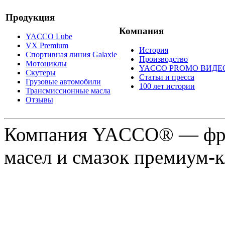
Продукция
Компания
YACCO Lube
VX Premium
История
Спортивная линия Galaxie
Производство
Мотоциклы
YACCO PROMO ВИДЕ
Скутеры
Статьи и пресса
Грузовые автомобили
100 лет истории
Трансмиссионные масла
Отзывы
Компания YACCO® — фра
масел и смазок премиум-кл