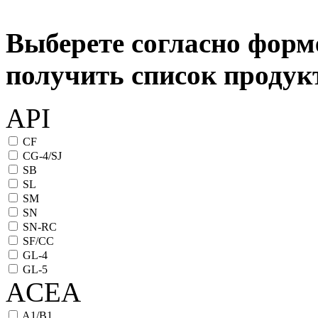
Выберете согласно форм
получить список проду
API
CF
CG-4/SJ
SB
SL
SM
SN
SN-RC
SF/CC
GL-4
GL-5
ACEA
A1/B1