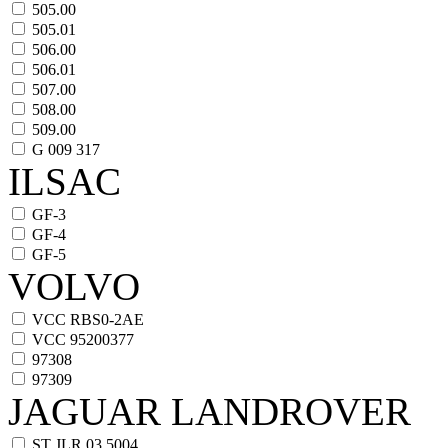
505.00
505.01
506.00
506.01
507.00
508.00
509.00
G 009 317
ILSAC
GF-3
GF-4
GF-5
VOLVO
VCC RBS0-2AE
VCC 95200377
97308
97309
JAGUAR LANDROVER
ST JLR.03.5004