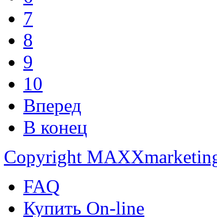
7
8
9
10
Вперед
В конец
Copyright MAXXmarketin
FAQ
Купить On-line