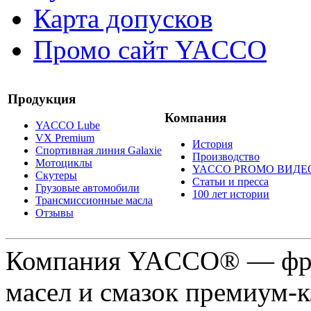
Карта допусков
Промо сайт YACCO
Продукция
Компания
YACCO Lube
VX Premium
История
Спортивная линия Galaxie
Производство
Мотоциклы
YACCO PROMO ВИДЕ
Скутеры
Статьи и пресса
Грузовые автомобили
100 лет истории
Трансмиссионные масла
Отзывы
Компания YACCO® — фра
масел и смазок премиум-кл