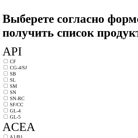
Выберете согласно форм
получить список проду
API
CF
CG-4/SJ
SB
SL
SM
SN
SN-RC
SF/CC
GL-4
GL-5
ACEA
A1/B1