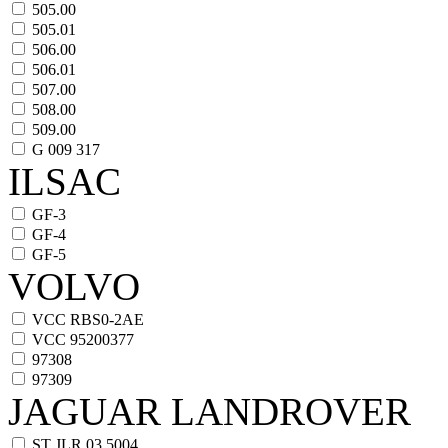
505.00
505.01
506.00
506.01
507.00
508.00
509.00
G 009 317
ILSAC
GF-3
GF-4
GF-5
VOLVO
VCC RBS0-2AE
VCC 95200377
97308
97309
JAGUAR LANDROVER
ST JLR.03.5004